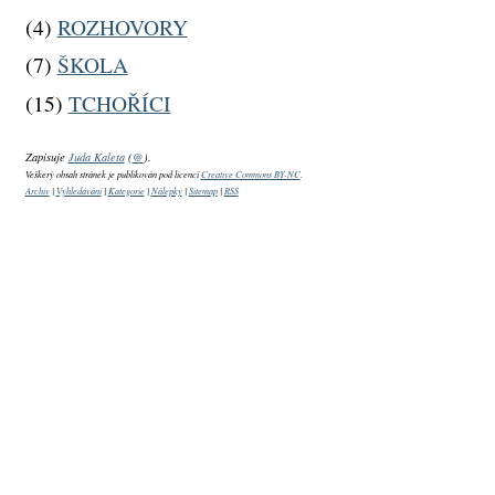
(4)
ROZHOVORY
(7)
ŠKOLA
(15)
TCHOŘÍCI
Zapisuje
Juda Kaleta
(
@
).
Veškerý obsah stránek je publikován pod licencí
Creative Commons BY-NC
.
Archiv
|
Vyhledávání
|
Kategorie
|
Nálepky
|
Sitemap
|
RSS