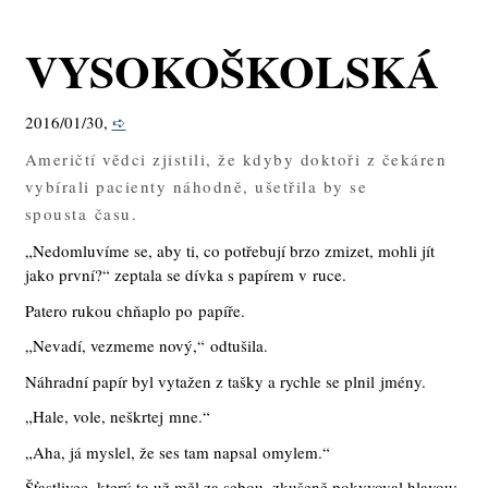
VYSOKOŠKOLSKÁ
2016/01/30,
➪
Američtí vědci zjistili, že kdyby doktoři z čekáren
vybírali pacienty náhodně, ušetřila by se
spousta času.
„Nedomluvíme se, aby ti, co potřebují brzo zmizet, mohli jít
jako první?“ zeptala se dívka s papírem v ruce.
Patero rukou chňaplo po papíře.
„Nevadí, vezmeme nový,“ odtušila.
Náhradní papír byl vytažen z tašky a rychle se plnil jmény.
„Hale, vole, neškrtej mne.“
„Aha, já myslel, že ses tam napsal omylem.“
Šťastlivec, který to už měl za sebou, zkušeně pokyvoval hlavou: