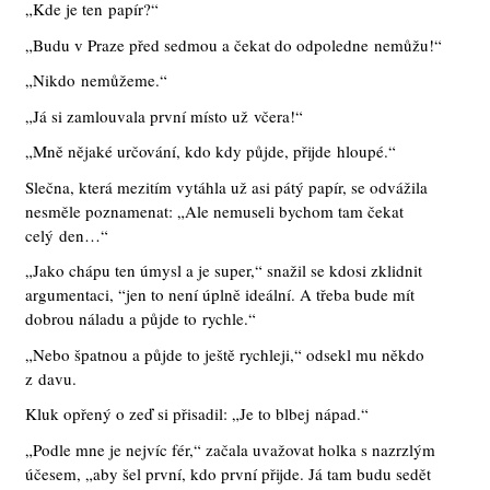
„Kde je ten papír?“
„Budu v Praze před sedmou a čekat do odpoledne nemůžu!“
„Nikdo nemůžeme.“
„Já si zamlouvala první místo už včera!“
„Mně nějaké určování, kdo kdy půjde, přijde hloupé.“
Slečna, která mezitím vytáhla už asi pátý papír, se odvážila
nesměle poznamenat: „Ale nemuseli bychom tam čekat
celý den…“
„Jako chápu ten úmysl a je super,“ snažil se kdosi zklidnit
argumentaci, “jen to není úplně ideální. A třeba bude mít
dobrou náladu a půjde to rychle.“
„Nebo špatnou a půjde to ještě rychleji,“ odsekl mu někdo
z davu.
Kluk opřený o zeď si přisadil: „Je to blbej nápad.“
„Podle mne je nejvíc fér,“ začala uvažovat holka s nazrzlým
účesem, „aby šel první, kdo první přijde. Já tam budu sedět