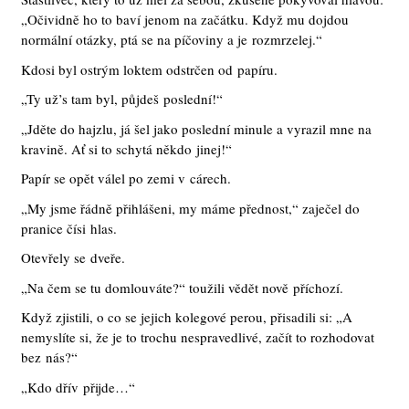
„Očividně ho to baví jenom na začátku. Když mu dojdou
normální otázky, ptá se na píčoviny a je rozmrzelej.“
Kdosi byl ostrým loktem odstrčen od papíru.
„Ty už’s tam byl, půjdeš poslední!“
„Jděte do hajzlu, já šel jako poslední minule a vyrazil mne na
kravině. Ať si to schytá někdo jinej!“
Papír se opět válel po zemi v cárech.
„My jsme řádně přihlášeni, my máme přednost,“ zaječel do
pranice čísi hlas.
Otevřely se dveře.
„Na čem se tu domlouváte?“ toužili vědět nově příchozí.
Když zjistili, o co se jejich kolegové perou, přisadili si: „A
nemyslíte si, že je to trochu nespravedlivé, začít to rozhodovat
bez nás?“
„Kdo dřív přijde…“