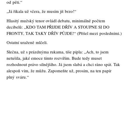
od pěti.“
„Já říkala už včera, že musím jít brzo!“
Hlasitý mužský tenor ovládl debatu, minimálně počtem
decibelů: „
KDO
TAM
PŘ
IJDE
DŘÍV A
STOUPNE
SI
DO
FRONTY
,
TAK
TAKY
DŘÍV PŮ
JDE
!“ (Přišel mezi posledními.)
Ostatní uraženě mlčeli.
Slečna, už s prázdnýma rukama, tiše pípla: „Ach, to jsem
netušila, jaké emoce tímto rozvířím. Bude tedy muset
rozhodnout právo silnějšího. Já jsem slabá a chci ráno spát. Tak
alespoň vím, že můžu. Zapomeňte už, prosím, na ten papír
plný sváru.“